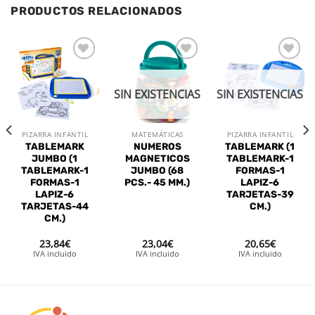
PRODUCTOS RELACIONADOS
Añadir
Añadir
Añadir
a la
a la
a la
lista de
lista de
lista de
SIN EXISTENCIAS
SIN EXISTENCIAS
deseos
deseos
deseos
PIZARRA INFANTIL
MATEMÁTICAS
PIZARRA INFANTIL
TABLEMARK
NUMEROS
TABLEMARK (1
JUMBO (1
MAGNETICOS
TABLEMARK-1
TABLEMARK-1
JUMBO (68
FORMAS-1
FORMAS-1
PCS.- 45 MM.)
LAPIZ-6
LAPIZ-6
TARJETAS-39
TARJETAS-44
CM.)
CM.)
23,84
€
23,04
€
20,65
€
IVA incluido
IVA incluido
IVA incluido