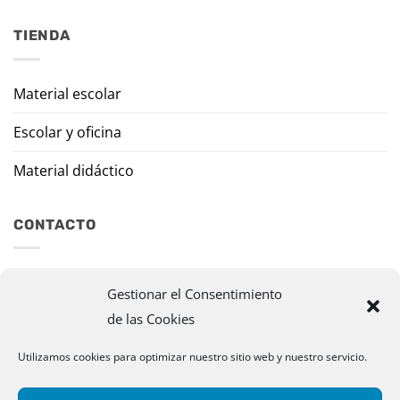
TIENDA
Material escolar
Escolar y oficina
Material didáctico
CONTACTO
Travesía Tomas de Burgui, 8 31013 Ansoáin (Navarra)
Gestionar el Consentimiento
de las Cookies
murazpi@murazpi.com
948 234 436 – 623 195 518
Utilizamos cookies para optimizar nuestro sitio web y nuestro servicio.