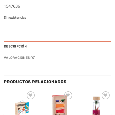
1547636
Sin existencias
DESCRIPCIÓN
VALORACIONES (0)
PRODUCTOS RELACIONADOS
Añadir
Añadir
Añadir
a la
a la
a la
lista de
lista de
lista de
deseos
deseos
deseos