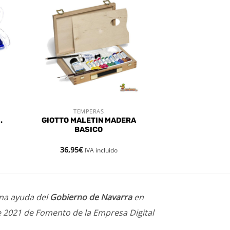
dir
Añadir
a
a la
 de
lista de
eos
deseos
TEMPERAS
VISTA RÁPIDA
.
GIOTTO MALETIN MADERA
BASICO
36,95
€
IVA incluido
una ayuda del
Gobierno de Navarra
en
e 2021 de Fomento de la Empresa Digital