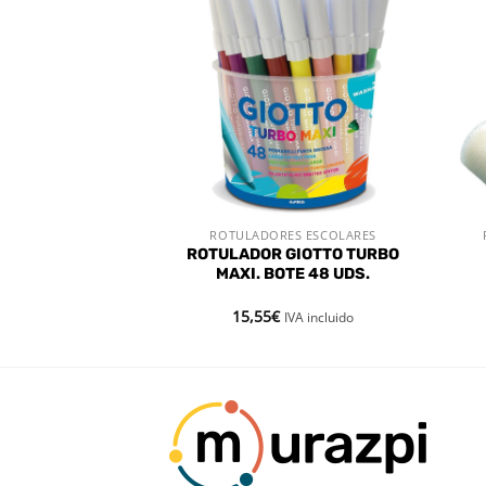
Añadir
Añadir
a la
a la
lista de
lista de
deseos
deseos
 PINTURAS
ROTULADORES ESCOLARES
 RÁPIDA
VISTA RÁPIDA
ROTULADOR GIOTTO TURBO
 EST. 12 UDS.
MAXI. BOTE 48 UDS.
15,55
€
VA incluido
IVA incluido