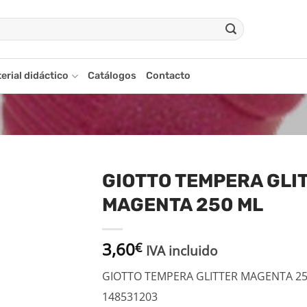
erial didáctico
Catálogos
Contacto
GIOTTO TEMPERA GLI
MAGENTA 250 ML
adir
a la
ista
3,60
€
de
IVA incluido
seos
GIOTTO TEMPERA GLITTER MAGENTA 25
148531203