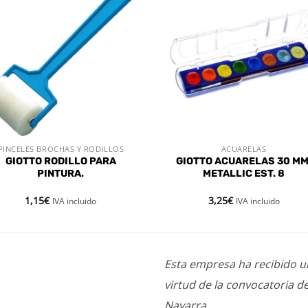
Añadir
Aña
a la
a l
lista de
lista
deseos
des
PINCELES BROCHAS Y RODILLOS
ACUARELAS
VISTA RÁPIDA
VISTA RÁPIDA
GIOTTO RODILLO PARA
GIOTTO ACUARELAS 30 MM
PINTURA.
METALLIC EST. 8
1,15
€
3,25
€
IVA incluido
IVA incluido
Esta empresa ha recibido 
virtud de la convocatoria d
Navarra.