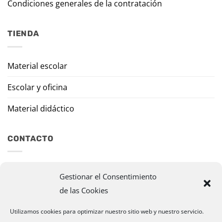
Condiciones generales de la contratación
TIENDA
Material escolar
Escolar y oficina
Material didáctico
CONTACTO
Travesía Tomas de Burgui, 8 31013 Ansoáin (Navarra)
Gestionar el Consentimiento
de las Cookies
murazpi@murazpi.com
948 234 436 – 623 195 518
Utilizamos cookies para optimizar nuestro sitio web y nuestro servicio.