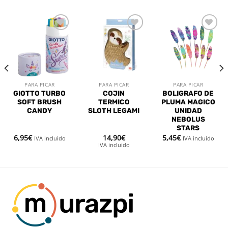
Añadir
Añadir
Añadir
a la
a la
a la
lista de
lista de
lista de
deseos
deseos
deseos
PARA PICAR
PARA PICAR
PARA PICAR
GIOTTO TURBO
COJIN
BOLIGRAFO DE
E
SOFT BRUSH
TERMICO
PLUMA MAGICO
CANDY
SLOTH LEGAMI
UNIDAD
NEBOLUS
STARS
6,95
€
14,90
€
5,45
€
IVA incluido
IVA incluido
IVA incluido