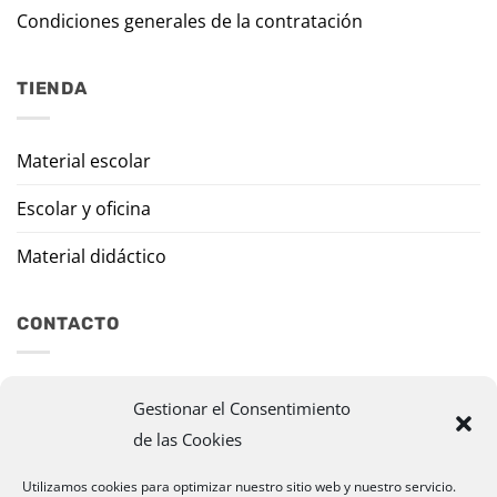
Condiciones generales de la contratación
TIENDA
Material escolar
Escolar y oficina
Material didáctico
CONTACTO
Travesía Tomas de Burgui, 8 31013 Ansoáin (Navarra)
Gestionar el Consentimiento
de las Cookies
murazpi@murazpi.com
948 234 436 – 623 195 518
Utilizamos cookies para optimizar nuestro sitio web y nuestro servicio.