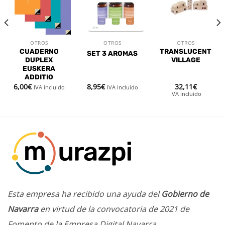
a la
a la
a la
lista de
lista de
lista de
deseos
deseos
deseos
OTROS
OTROS
OTROS
CUADERNO
TRANSLUCENT
SET 3 AROMAS
DUPLEX
VILLAGE
EUSKERA
ADDITIO
6,00
€
8,95
€
32,11
€
IVA incluido
IVA incluido
IVA incluido
Esta empresa ha recibido una ayuda del
Gobierno de
Navarra
en virtud de la convocatoria de 2021 de
Fomento de la Empresa Digital Navarra.