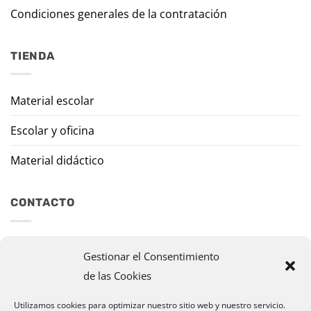
Condiciones generales de la contratación
TIENDA
Material escolar
Escolar y oficina
Material didáctico
CONTACTO
Travesía Tomas de Burgui, 8 31013 Ansoáin (Navarra)
Gestionar el Consentimiento
de las Cookies
murazpi@murazpi.com
948 234 436 – 623 195 518
Utilizamos cookies para optimizar nuestro sitio web y nuestro servicio.