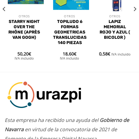
deseos
deseos
deseos
OTROS
OTROS
OTROS
STARRY NIGHT
TOPILUDO 6
LAPIZ
OVER THE
FORMAS
MEMORIAL
RHÔNE (APRÈS
GEOMETRICAS
ROJO Y AZUL (
VAN GOGH)
TRANSLUCIDAS
BICOLOR )
140 PIEZAS
50,20
€
18,60
€
0,58
€
IVA incluido
IVA incluido
IVA incluido
Esta empresa ha recibido una ayuda del
Gobierno de
Navarra
en virtud de la convocatoria de 2021 de
Fomento de la Empresa Digital Navarra.