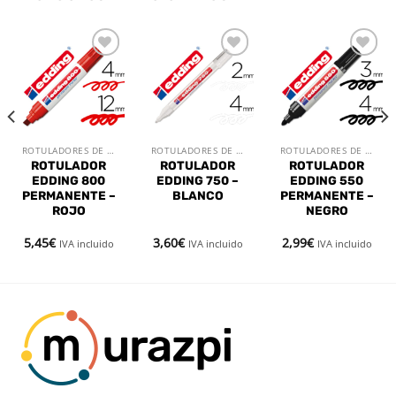
Añadir
Añadir
Añadir
a la
a la
a la
lista de
lista de
lista de
deseos
deseos
deseos
ROTULADORES DE OFICINA
ROTULADORES DE OFICINA
ROTULADORES DE OFICINA
ROTULADOR
ROTULADOR
ROTULADOR
EDDING 800
EDDING 750 –
EDDING 550
PERMANENTE –
BLANCO
PERMANENTE –
ROJO
NEGRO
5,45
€
3,60
€
2,99
€
IVA incluido
IVA incluido
IVA incluido